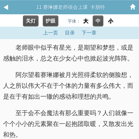
11 赛琳娜老师很会上课 卡朋特
关灯
护眼
大
中
小
字体：
上一页
目录
下一章
老师眼中似乎有星光，是期望和梦想，或是
感触的泪水，总之在少女心中也掀起波光阵阵。
阿尔望着赛琳娜被月光照得柔软的侧脸想，
人之所以伟大不在于个体的力量有多么伟大，而
是在于有如出一辙的感动和理想的共鸣。
至于会不会魔法有那么重要吗？人们就像一
个个小小的元素聚在一起抱团取暖，又散发出光
和热。