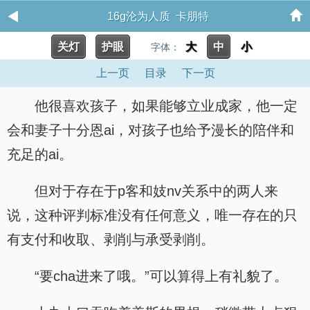
16g沦为人质 卡朋特
关灯
护眼
大
中
小
字体：
上一页
目录
下一页
他很喜欢孩子，如果能够立业成家，他一定
会和妻子十分恩ai，对孩子也给予漫长的陪伴和
充足的ai。
但对于存在于p客和妓nv关系中的两人来
说，这种评判标准没有任何意义，唯一存在的只
有支付和收取、剥削与承受剥削。
“要cha进来了哦。”可以算得上有礼貌了。