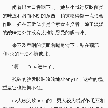
闭着眼大口吞咽下去，她从小就讨厌吃菌类
的味道和滑而不断的东西，稍微吃得慢一点便会
作呕。好在盖斯似乎是个素食主义者，除了淡淡
的酸味之外并没有太难以忍受的腥苦味。
来不及吞咽的便顺着嘴角滑下，黏在颈部、
和x尖的汗渍不辨彼此。
“啊……”cha进来了。
残破的沙发吱吱嘎嘎地sheny1n，这样的t型
重量它也招架不住。
nv人较为软neng的、男人较为糙y的y毛互相