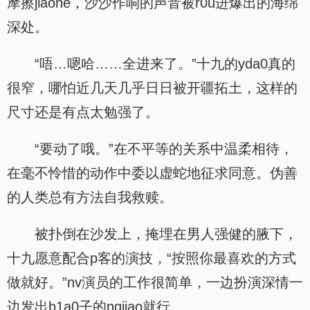
摩擦jiaohe，沙沙作响的声音被r0u进爆出的海绵
深处。
“唔…嗯哈……全进来了。”十九的yda0真的
很窄，哪怕近几天几乎日日被开疆拓土，这样的
尺寸还是有点太勉强了。
“要动了哦。”在不平等的关系中温柔相待，
在毫不怜惜的动作中委以虚蛇地征求同意。伪善
的人类总有方法自我救赎。
被扑倒在沙发上，掩埋在男人强健的腋下，
十九愿意配合p客的演技，“按照你最喜欢的方式
做就好。”nv演员的工作很简单，一边扮演深情一
边发出b1a0子的ngjiao就行。