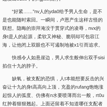
“好紧……”nv人的yda0给予男人生命，是不
是也能随时索回。一瞬间，卢恩产生这样古怪的
联想。隐晦的崇拜淹没于贯穿式的凌辱，nvx的
身t是人的起源，柔软又神秘、脆弱却可包容江
海，让他闭上双眼也不可遏制地被x1引而追求。
快感令人如悬崖边，男人求生般伸出双手sisi
掐住十九的脖子。
缺氧，被支配的恐惧，人t本能想要反击的兴
奋让十九的身t高高向上顶，充盈的rufang饱饱涨
起惊人的弧度、仿佛有n水要喷薄而出一般，rt0u
红肿着狠狠翘起。上面还留着不知道哪任支配者