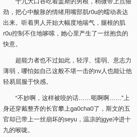
十九大口吞吃着盖斯的男根，稍微带上点狠
劲，把心中酸胀的情绪用嘴部肌r0u的蠕动表达
出来。听着男人开始大幅度地喘气，腿根的肌
r0u控制不住地哆嗦，她心里产生了一丝抱负的
快意。
超能力者也不过如此，轻浮、懦弱、意志力
薄弱，哪怕如自己这般不堪一击的nv人也能让他
轻易屈服于快感。
“不妙啊，这样被咬的话……呃啊啊……”上
身还穿戴整齐的长官攀上ga0cha0了，斯文的五
官却已带上一丝崩坏的seyu，温凉的jgye冲进十
九的喉咙。