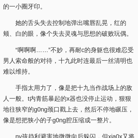
的一小圈牙印。
她的舌头失去控制地弹出嘴唇乱晃，红的
颊、白的眼，像个失去灵魂与思想的破败玩偶。
“啊啊啊……”不妙，再耐c的身躯也很难忍受
男人索命般的对待，十九此时连最后一丝清明也
难以维持。
手指太用力了，像是把十九当作战场上的敌
人一般。t内青筋暴起的x器也没停止运动，狠狠
地往狭窄的g0ng颈口戳上去，然后不停地碾压，
像是想把狭小的子g0ng腔压缩成一整片。
nv孩趋利避害地微微向后躲闪，但xia0x又将