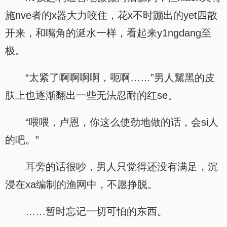
施nve者的x器大力咬住，花x不时蹦出的yet四散
开来，和嘴角的涎水一样，看起来y1ngdang至
极。
“太紧了啊啊啊啊，呃啊……”男人黧黑的皮
肤上也逐渐翻出一些无法忍耐的红se。
“喂喂，卢恩，你这么使劲地做的话，会si人
的吧。”
耳旁的话很吵，男人只觉得还没有满足，沉
浸在xa编制的渔网中，不愿挣脱。
……暂时忘记一切可怕的东西。