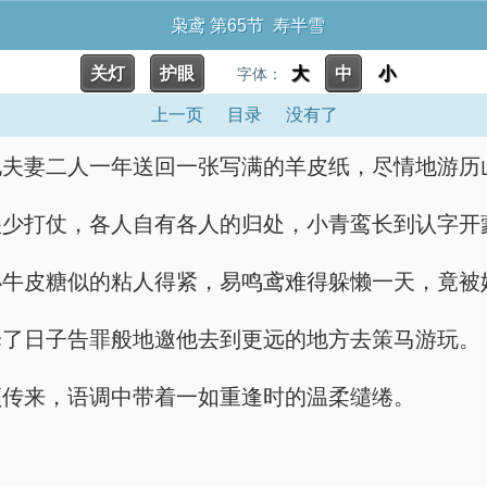
枭鸢 第65节 寿半雪
关灯
护眼
大
中
小
字体：
上一页
目录
没有了
他夫妻二人一年送回一张写满的羊皮纸，尽情地游历
很少打仗，各人自有各人的归处，小青鸾长到认字开
小牛皮糖似的粘人得紧，易鸣鸢难得躲懒一天，竟被
择了日子告罪般地邀他去到更远的地方去策马游玩。
顶传来，语调中带着一如重逢时的温柔缱绻。