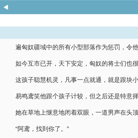
遍匈奴疆域中的所有小型部落作为惩罚，令
如今互市已开，天下安定，匈奴的将士们也
这孩子聪慧机灵，凡事一点就通，就是跟块
易鸣鸢笑他跟个孩子计较，但之后还是特意
她在草地上惬意地闭着双眼，一道男声在头
“阿鸢，找到你了。”