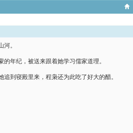
山河。
蒙的年纪，被送来跟着她学习儒家道理。
她追到寝殿里来，程枭还为此吃了好大的醋。