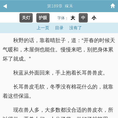
第189章 稼禾
关灯
护眼
大
中
小
字体：
上一页
目录
没有了
秋野的话，靠着晴肚子，道：“开春的时候天
气暖和，木屋倒也能住。慢慢来吧，别把身体累
坏了就成。”
秋蓝从外面回来，手上抱着长耳兽兽皮。
长耳兽皮毛软，冬季没有棉花什么的，就靠
着这些保温。
现在兽人多，大多数都没合适的兽皮衣，所